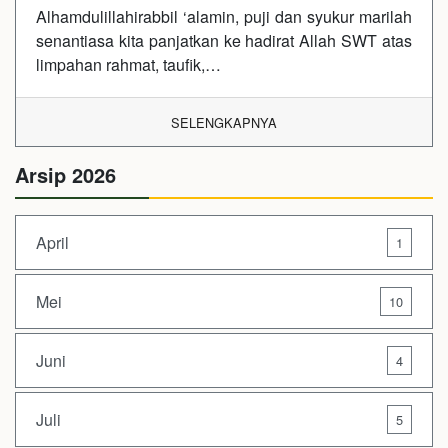
Alhamdulillahirabbil ‘alamin, puji dan syukur marilah
senantiasa kita panjatkan ke hadirat Allah SWT atas
limpahan rahmat, taufik,…
SELENGKAPNYA
Arsip 2026
April
1
Mei
10
Juni
4
Juli
5