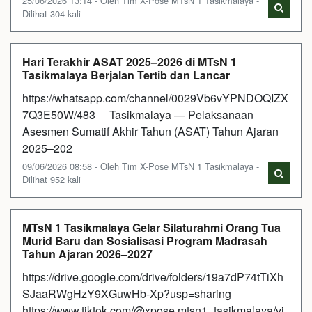
25/06/2026 13:14 - Oleh Tim X-Pose MTsN 1 Tasikmalaya -
Dilihat 304 kali
Hari Terakhir ASAT 2025–2026 di MTsN 1
Tasikmalaya Berjalan Tertib dan Lancar
https://whatsapp.com/channel/0029Vb6vYPNDOQIZX
7Q3E50W/483 Tasikmalaya — Pelaksanaan
Asesmen Sumatif Akhir Tahun (ASAT) Tahun Ajaran
2025–202
09/06/2026 08:58 - Oleh Tim X-Pose MTsN 1 Tasikmalaya -
Dilihat 952 kali
MTsN 1 Tasikmalaya Gelar Silaturahmi Orang Tua
Murid Baru dan Sosialisasi Program Madrasah
Tahun Ajaran 2026–2027
https://drive.google.com/drive/folders/19a7dP74tTiXh
SJaaRWgHzY9XGuwHb-Xp?usp=sharing
https://www.tiktok.com/@xpose.mtsn1_tasikmalaya/vi